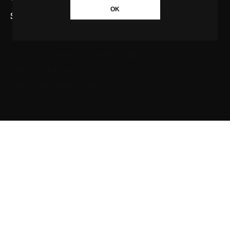
OK
SAIBA MAIS SOBRE A AGÊNCIA GBC
Quem somos
Princípios editoriais da Agência GBC
Política de Privacidade
Fale com a Agência GBC