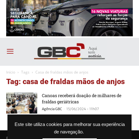
Início
Tags
Casa de fraldas mãos de anjos
Tag: casa de fraldas mãos de anjos
Canoas receberá doação de milhares de
fraldas geriátricas
-
Agência GBC
15/06/2024 - 11h07
Este site utiliza cookies para melhorar sua experiência
de navegação.
© Agência GBC. Aqui tem notícia. Todos os direitos reservados.