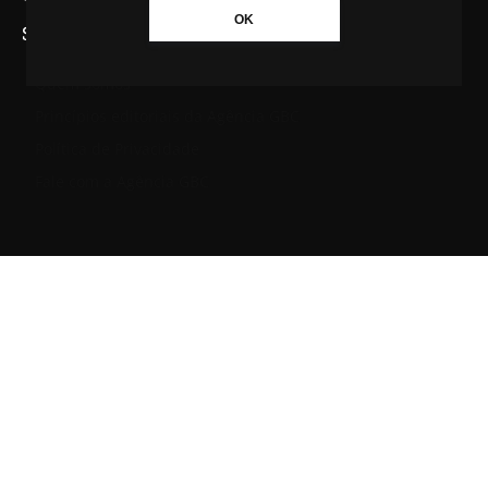
OK
SAIBA MAIS SOBRE A AGÊNCIA GBC
Quem somos
Princípios editoriais da Agência GBC
Política de Privacidade
Fale com a Agência GBC