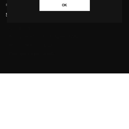
© Agência GBC. Aqui tem notícia. Todos os direitos reservados.
OK
SAIBA MAIS SOBRE A AGÊNCIA GBC
Quem somos
Princípios editoriais da Agência GBC
Política de Privacidade
Fale com a Agência GBC