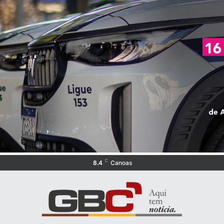
C
8.4
Canoas