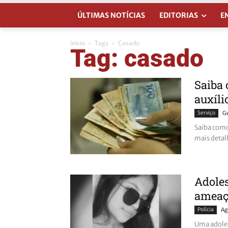
ÚLTIMAS NOTÍCIAS
EDITORIAS
E
Início
Tags
Casado
Tag: casado
Saiba 
auxíli
Serviço
G
Saiba como
mais detal
Adoles
ameaç
Polícia
Ag
Uma adoles