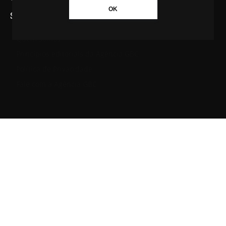
OK
SAIBA MAIS SOBRE A AGÊNCIA GBC
Quem somos
Princípios editoriais da Agência GBC
Política de Privacidade
Fale com a Agência GBC