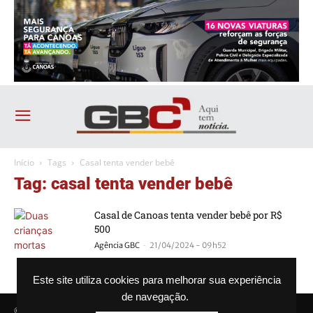
Início
Tags
Casal tenta vender bebê
Tag: casal tenta vender bebê
Casal de Canoas tenta vender bebê por R$
500
-
Agência GBC
21/04/2024 - 09h52
Este site utiliza cookies para melhorar sua experiência
de navegação.
© Agência GBC. Aqui tem notícia. Todos os direitos reservados.