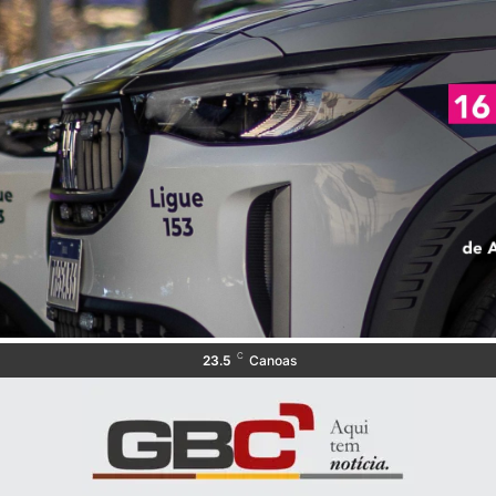
C
23.5
Canoas