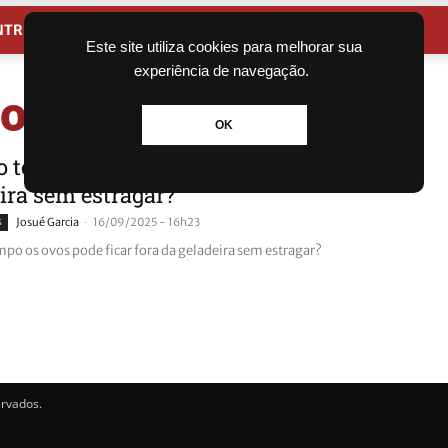
NTRETENIMENTO
CIDADES
Este site utiliza cookies para melhorar sua
experiência de navegação.
 ovo
OK
 tempo os ovos pode ficar fora da
ira sem estragar?
-
s
Josué Garcia
16/09/2025 - 16h23
po os ovos pode ficar fora da geladeira sem estragar?
ervados.