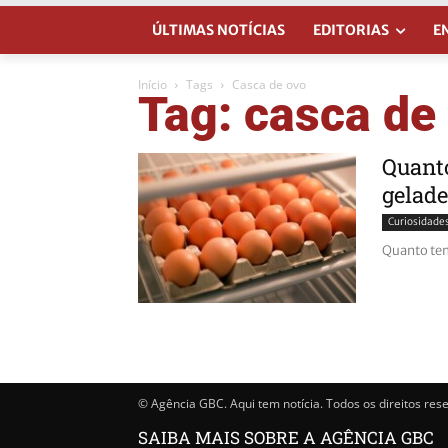
ÚLTIMAS NOTÍCIAS
EDITORIAS
E
Início
Tags
Casca de ovo
Tag: casca de
Quanto
gelade
Curiosidade
Quanto tem
© Agência GBC. Aqui tem notícia. Todos os direitos res
SAIBA MAIS SOBRE A AGÊNCIA GBC