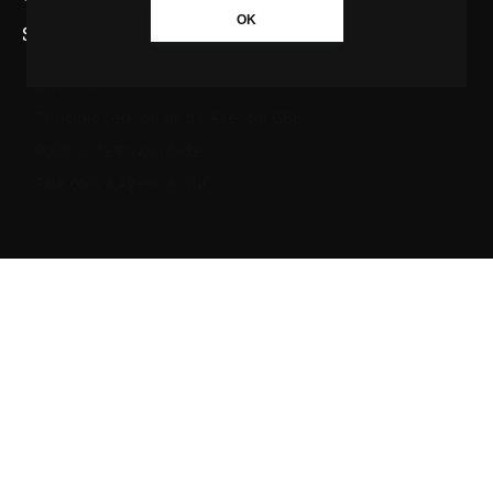
OK
SAIBA MAIS SOBRE A AGÊNCIA GBC
Quem somos
Princípios editoriais da Agência GBC
Política de Privacidade
Fale com a Agência GBC