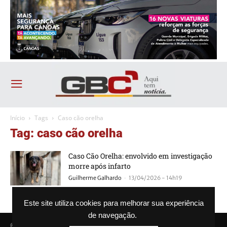
Início
Tags
Caso cão orelha
Tag: caso cão orelha
Caso Cão Orelha: envolvido em investigação
morre após infarto
-
Guilherme Galhardo
13/04/2026 - 14h19
Este site utiliza cookies para melhorar sua experiência
de navegação.
© Agência GBC. Aqui tem notícia. Todos os direitos reservados.