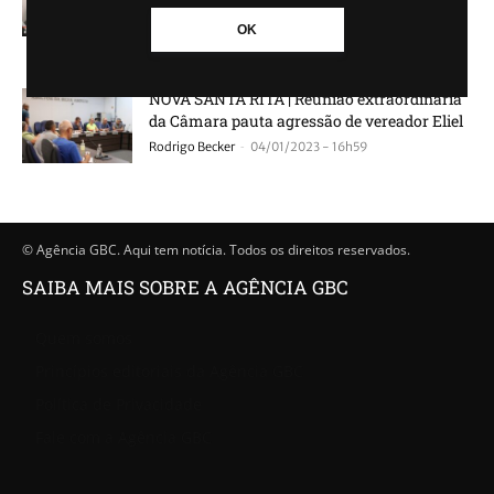
Eliel, que agrediu...
OK
-
Rodrigo Becker
22/02/2023 - 19h14
NOVA SANTA RITA | Reunião extraordinária
da Câmara pauta agressão de vereador Eliel
-
Rodrigo Becker
04/01/2023 - 16h59
© Agência GBC. Aqui tem notícia. Todos os direitos reservados.
SAIBA MAIS SOBRE A AGÊNCIA GBC
Quem somos
Princípios editoriais da Agência GBC
Política de Privacidade
Fale com a Agência GBC