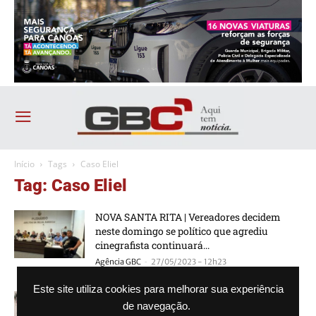
Início
Tags
Caso Eliel
Tag: Caso Eliel
NOVA SANTA RITA | Vereadores decidem
neste domingo se político que agrediu
cinegrafista continuará...
-
Agência GBC
27/05/2023 - 12h23
Este site utiliza cookies para melhorar sua experiência
NOVA SANTA RITA | Câmara aprova
de navegação.
abertura de comissão processante contra