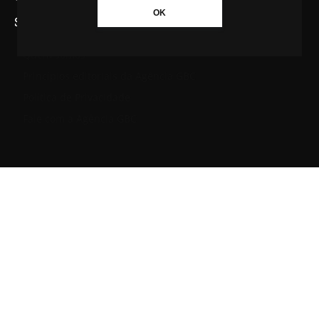
OK
SAIBA MAIS SOBRE A AGÊNCIA GBC
Quem somos
Princípios editoriais da Agência GBC
Política de Privacidade
Fale com a Agência GBC