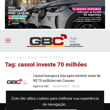
Início
Tags
Cassol investe 70 milhões
Tag: cassol investe 70 milhões
Cassol inaugura loja após investir mais de
R$ 70 milhões em Canoas
-
Agência GBC
24/09/2022 - 12h22
Este site utiliza cookies para melhorar sua experiência
de navegação.
© Agência GBC. Aqui tem notícia. Todos os direitos reservados.