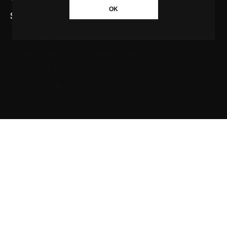
OK
SAIBA MAIS SOBRE A AGÊNCIA GBC
Quem somos
Princípios editoriais da Agência GBC
Política de Privacidade
Fale com a Agência GBC