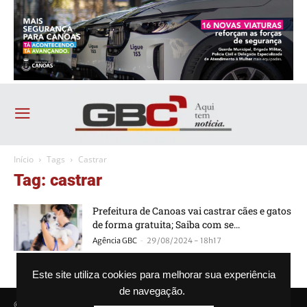
Início
Tags
Castrar
Tag: castrar
Prefeitura de Canoas vai castrar cães e gatos
de forma gratuita; Saiba com se...
-
Agência GBC
29/08/2024 - 18h17
Este site utiliza cookies para melhorar sua experiência
de navegação.
© Agência GBC. Aqui tem notícia. Todos os direitos reservados.