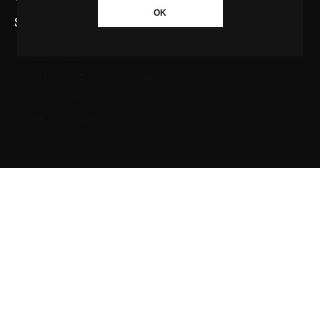
OK
SAIBA MAIS SOBRE A AGÊNCIA GBC
Quem somos
Princípios editoriais da Agência GBC
Política de Privacidade
Fale com a Agência GBC