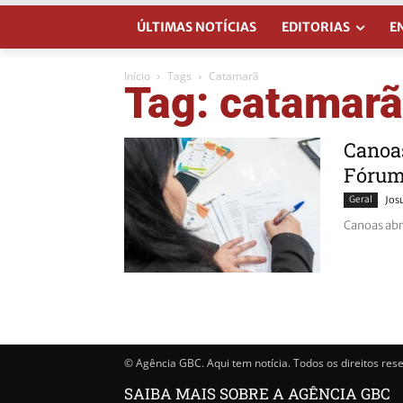
ÚLTIMAS NOTÍCIAS
EDITORIAS
E
Início
Tags
Catamarã
Tag: catamarã
Canoas
Fórum
Geral
Jos
Canoas abr
© Agência GBC. Aqui tem notícia. Todos os direitos res
SAIBA MAIS SOBRE A AGÊNCIA GBC