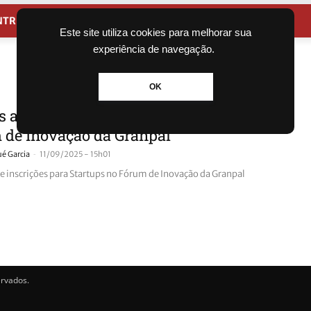
NTRETENIMENTO
CIDADES
Este site utiliza cookies para melhorar sua
experiência de navegação.
OK
 abre inscrições para Startups no
 de Inovação da Granpal
-
ué Garcia
11/09/2025 - 15h01
e inscrições para Startups no Fórum de Inovação da Granpal
ervados.