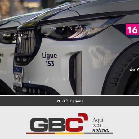
C
20.8
Canoas