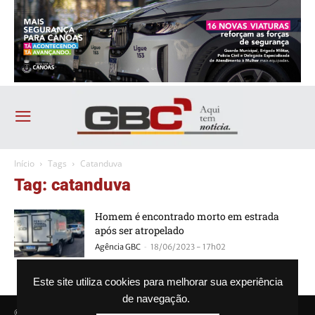
Início
Tags
Catanduva
Tag: catanduva
Homem é encontrado morto em estrada
após ser atropelado
-
Agência GBC
18/06/2023 - 17h02
Este site utiliza cookies para melhorar sua experiência
de navegação.
© Agência GBC. Aqui tem notícia. Todos os direitos reservados.