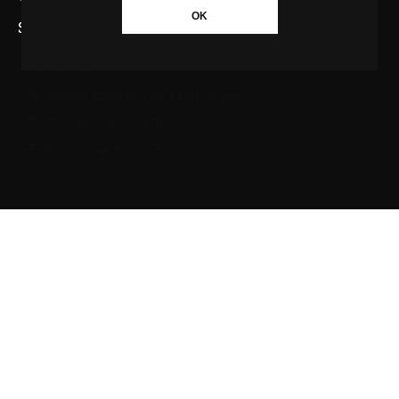
OK
SAIBA MAIS SOBRE A AGÊNCIA GBC
Quem somos
Princípios editoriais da Agência GBC
Política de Privacidade
Fale com a Agência GBC