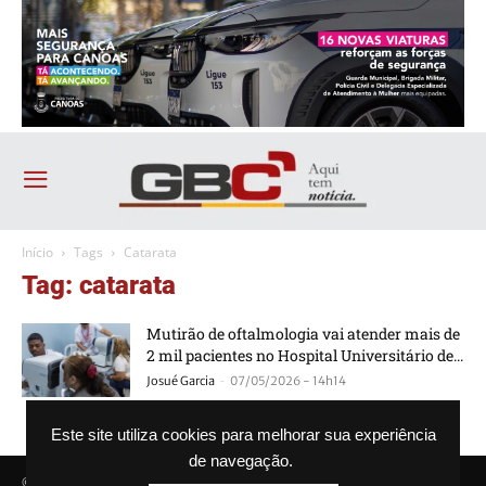
Início
Tags
Catarata
Tag: catarata
Mutirão de oftalmologia vai atender mais de
2 mil pacientes no Hospital Universitário de...
-
Josué Garcia
07/05/2026 - 14h14
Este site utiliza cookies para melhorar sua experiência
de navegação.
© Agência GBC. Aqui tem notícia. Todos os direitos reservados.