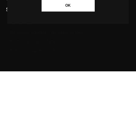
OK
SAIBA MAIS SOBRE A AGÊNCIA GBC
Quem somos
Princípios editoriais da Agência GBC
Política de Privacidade
Fale com a Agência GBC