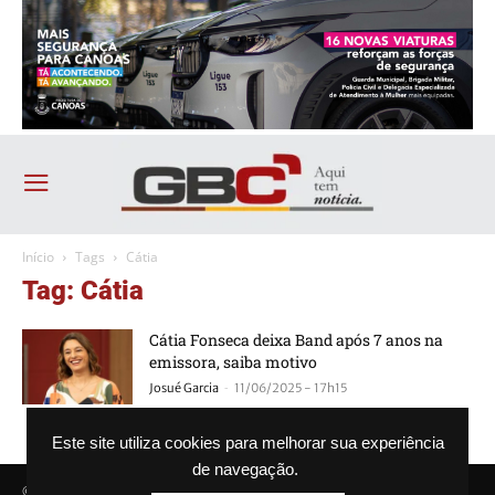
Início
Tags
Cátia
Tag: Cátia
Cátia Fonseca deixa Band após 7 anos na
emissora, saiba motivo
-
Josué Garcia
11/06/2025 - 17h15
Este site utiliza cookies para melhorar sua experiência
de navegação.
© Agência GBC. Aqui tem notícia. Todos os direitos reservados.