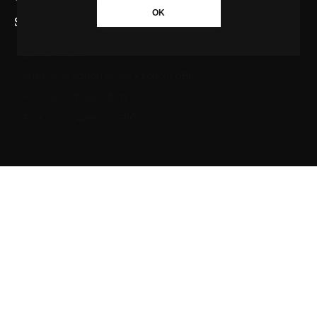
OK
SAIBA MAIS SOBRE A AGÊNCIA GBC
Quem somos
Princípios editoriais da Agência GBC
Política de Privacidade
Fale com a Agência GBC