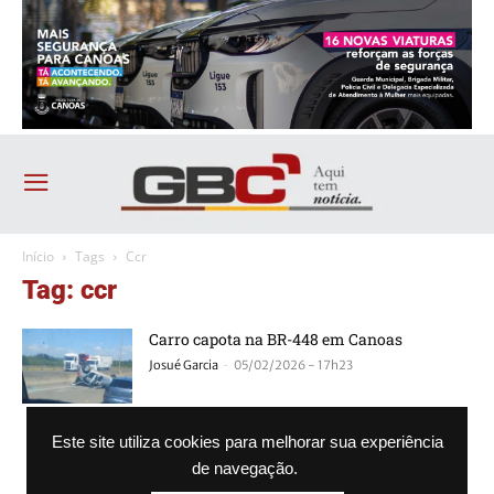
Início
Tags
Ccr
Tag: ccr
Carro capota na BR-448 em Canoas
-
Josué Garcia
05/02/2026 - 17h23
Novos pedágios nas BRs 386 e 101 começam
Este site utiliza cookies para melhorar sua experiência
a ser cobrados em fevereiro
de navegação.
-
Agência GBC
26/01/2020 - 10h34