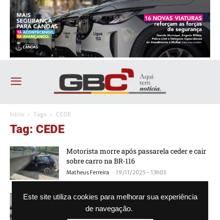
Início
Tags
CEDE
Tag: CEDE
Motorista morre após passarela ceder e cair
sobre carro na BR-116
-
Matheus Ferreira
19/11/2025 - 13h03
Asfalto da avenida Castelo Branco cede e via
Este site utiliza cookies para melhorar sua experiência
está bloqueada
de navegação.
-
Redação FDS
04/05/2024 - 15h56