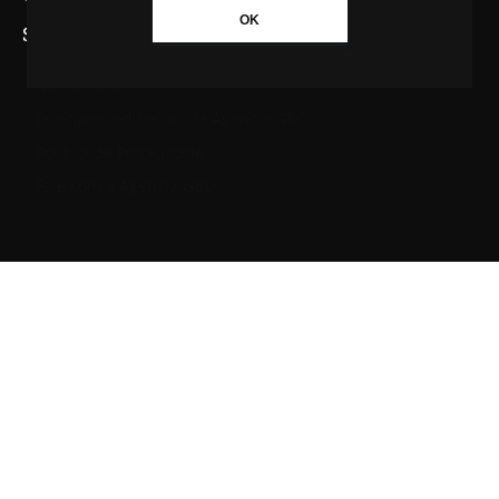
OK
SAIBA MAIS SOBRE A AGÊNCIA GBC
Quem somos
Princípios editoriais da Agência GBC
Política de Privacidade
Fale com a Agência GBC