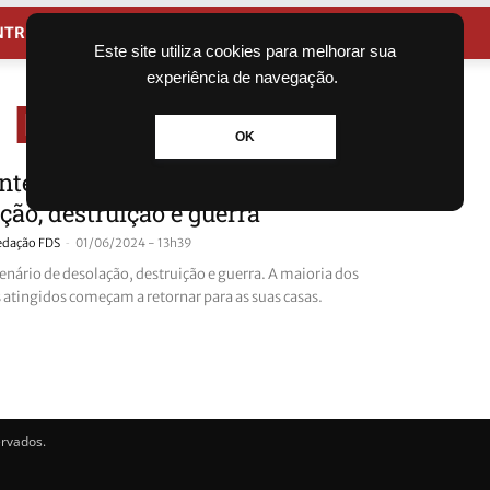
NTRETENIMENTO
CIDADES
Este site utiliza cookies para melhorar sua
experiência de navegação.
O DE GUERRA
OK
nte em Canoas: Ruas tem cenário de
ção, destruição e guerra
-
edação FDS
01/06/2024 - 13h39
enário de desolação, destruição e guerra. A maioria dos
atingidos começam a retornar para as suas casas.
ervados.