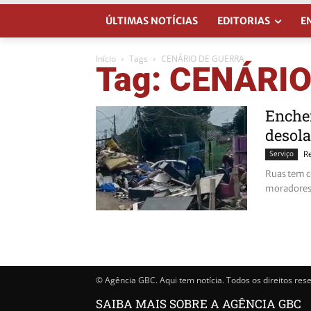
ÚLTIMAS NOTÍCIAS
EDITORIAS
E
Início
Tags
CENÁRIO DE GUERRA
Tag: CENÁRI
Enche
desola
Serviço
R
Ruas tem c
moradores 
© Agência GBC. Aqui tem notícia. Todos os direitos res
SAIBA MAIS SOBRE A AGÊNCIA GBC