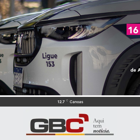
C
12.7
Canoas