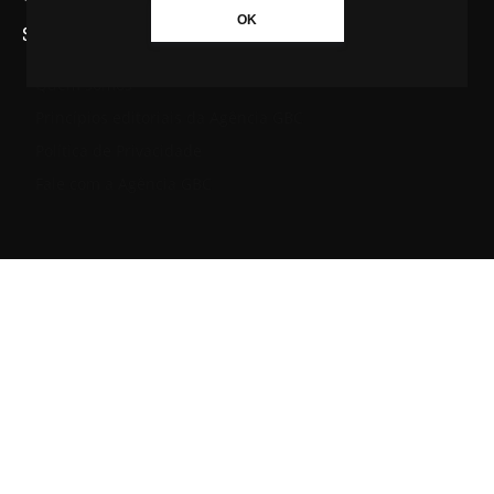
OK
SAIBA MAIS SOBRE A AGÊNCIA GBC
Quem somos
Princípios editoriais da Agência GBC
Política de Privacidade
Fale com a Agência GBC