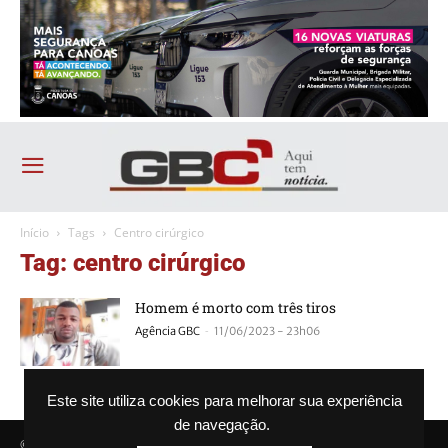
Início
Tags
Centro cirúrgico
Tag: centro cirúrgico
Homem é morto com três tiros
-
Agência GBC
11/06/2023 - 23h06
Este site utiliza cookies para melhorar sua experiência
de navegação.
© Agência GBC. Aqui tem notícia. Todos os direitos reservados.