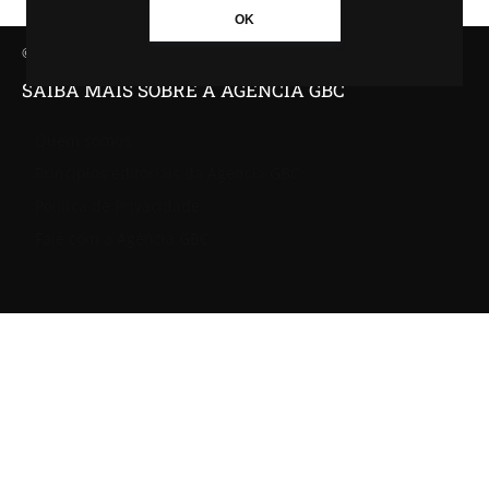
OK
© Agência GBC. Aqui tem notícia. Todos os direitos reservados.
SAIBA MAIS SOBRE A AGÊNCIA GBC
Quem somos
Princípios editoriais da Agência GBC
Política de Privacidade
Fale com a Agência GBC