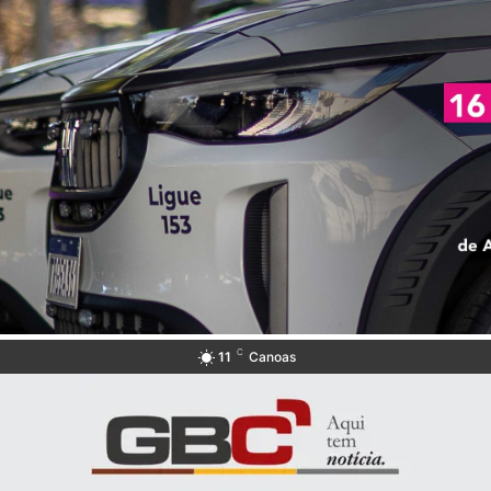
C
11
Canoas