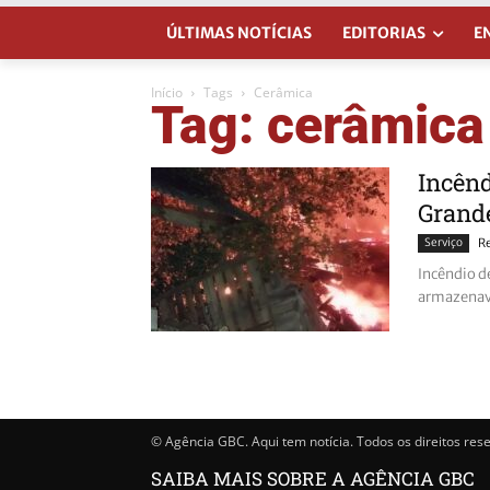
ÚLTIMAS NOTÍCIAS
EDITORIAS
E
Início
Tags
Cerâmica
Tag: cerâmica
Incênd
Grande
Serviço
R
Incêndio de
armazenava
© Agência GBC. Aqui tem notícia. Todos os direitos res
SAIBA MAIS SOBRE A AGÊNCIA GBC