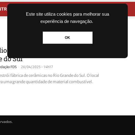
NTRETENIMENTO
CIDADES
Este site utiliza cookies para melhorar sua
experiência de navegação.
OK
io destrói fábrica de cerâmicas no Rio
 do Sul
-
edação FDS
26/04/2025 - 14h17
strói fábrica de cerâmicas no Rio Grande do Sul. O local
 uma grande quantidade de material combustível.
ervados.