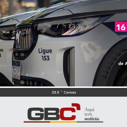
C
23.5
Canoas