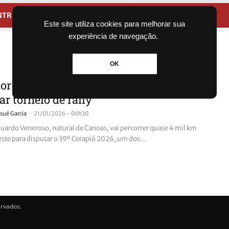
NTRETENIMENTO
CIDADES
Este site utiliza cookies para melhorar sua
experiência de navegação.
OK
r de Canoas atravessa o Brasil para
ar torneio de rally
-
sué Garcia
21/01/2026 - 06h30
duardo Veneroso, natural de Canoas, vai percorrer quase 4 mil km
este para disputar o 39º Cerapió 2026, um dos...
ervados.