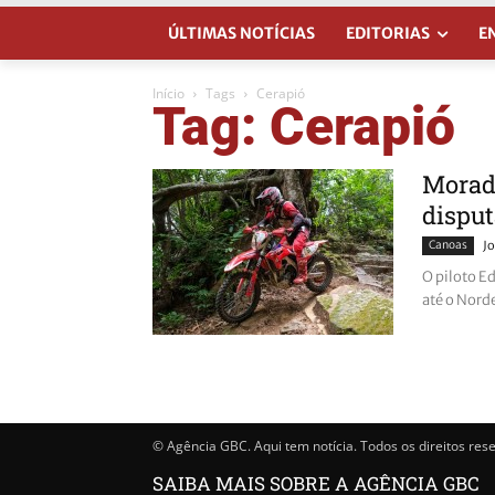
ÚLTIMAS NOTÍCIAS
EDITORIAS
E
Início
Tags
Cerapió
Tag: Cerapió
Morado
disput
Canoas
Jo
O piloto E
até o Nord
© Agência GBC. Aqui tem notícia. Todos os direitos res
SAIBA MAIS SOBRE A AGÊNCIA GBC