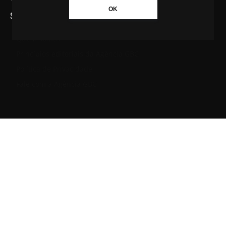
OK
SAIBA MAIS SOBRE A AGÊNCIA GBC
Quem somos
Princípios editoriais da Agência GBC
Política de Privacidade
Fale com a Agência GBC