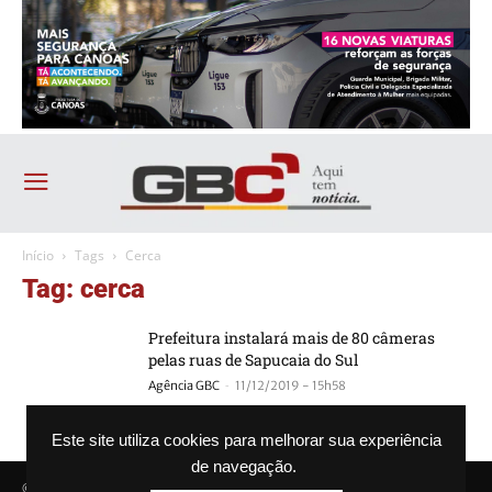
Início
Tags
Cerca
Tag: cerca
Prefeitura instalará mais de 80 câmeras
pelas ruas de Sapucaia do Sul
-
Agência GBC
11/12/2019 - 15h58
Este site utiliza cookies para melhorar sua experiência
de navegação.
© Agência GBC. Aqui tem notícia. Todos os direitos reservados.