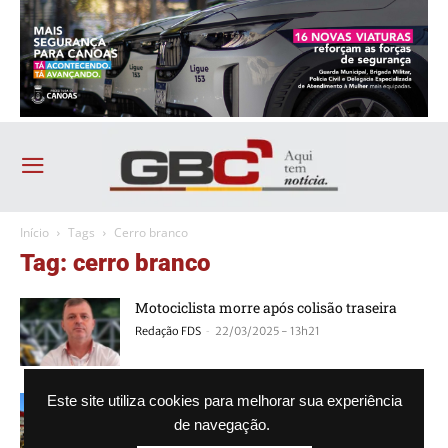
Início
Tags
Cerro branco
Tag: cerro branco
Motociclista morre após colisão traseira
-
Redação FDS
22/03/2025 - 13h21
Caminhoneiro morre preso nas ferragens
Este site utiliza cookies para melhorar sua experiência
de navegação.
-
Agência GBC
29/04/2023 - 11h04