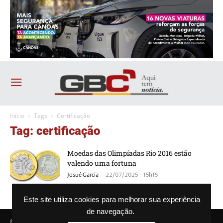
Início
Tags
Certificação
Tag: certificação
Moedas das Olimpíadas Rio 2016 estão
valendo uma fortuna
-
Josué Garcia
22/07/2025 - 15h15
Este site utiliza cookies para melhorar sua experiência
de navegação.
© Agência GBC. Aqui tem notícia. Todos os direitos reservados.