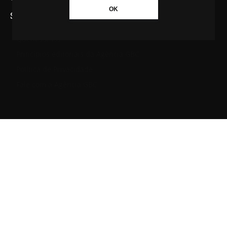
OK
SAIBA MAIS SOBRE A AGÊNCIA GBC
Quem somos
Princípios editoriais da Agência GBC
Política de Privacidade
Fale com a Agência GBC