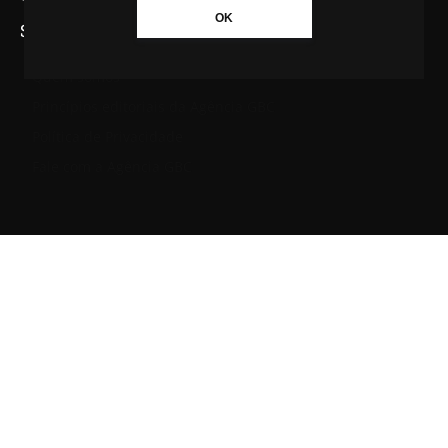
OK
SAIBA MAIS SOBRE A AGÊNCIA GBC
Quem somos
Princípios editoriais da Agência GBC
Política de Privacidade
Fale com a Agência GBC