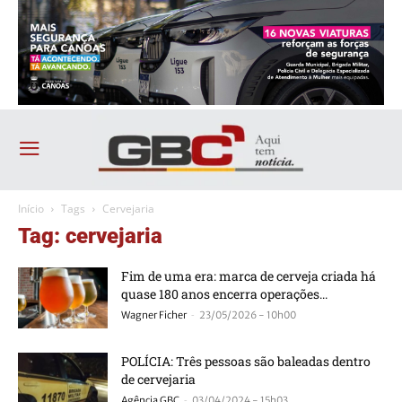
Início
Tags
Cervejaria
Tag: cervejaria
Fim de uma era: marca de cerveja criada há
quase 180 anos encerra operações...
-
Wagner Ficher
23/05/2026 - 10h00
POLÍCIA: Três pessoas são baleadas dentro
de cervejaria
-
Agência GBC
03/04/2024 - 15h03