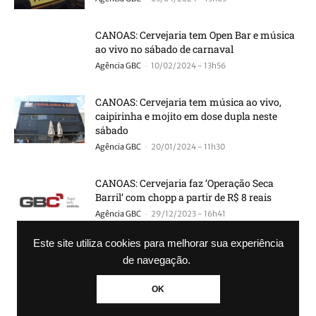
CANOAS: Cervejaria tem Open Bar e música
ao vivo no sábado de carnaval
-
Agência GBC
10/02/2024 - 13h56
CANOAS: Cervejaria tem música ao vivo,
caipirinha e mojito em dose dupla neste
sábado
-
Agência GBC
20/01/2024 - 11h30
CANOAS: Cervejaria faz ‘Operação Seca
Barril’ com chopp a partir de R$ 8 reais
-
Agência GBC
29/12/2023 - 16h41
Este site utiliza cookies para melhorar sua experiência
CANOAS: Cervejaria vai distribuir Chopp de
de navegação.
graça nesta quinta, sexta e sábado; Saiba
como...
OK
-
Agência GBC
20/12/2023 - 18h21