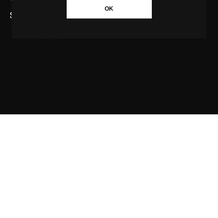
OK
SAIBA MAIS SOBRE A AGÊNCIA GBC
Quem somos
Princípios editoriais da Agência GBC
Política de Privacidade
Fale com a Agência GBC