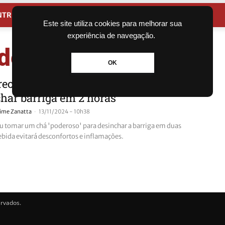
NTRETENIMENTO
CIDADES
Este site utiliza cookies para melhorar sua
experiência de navegação.
desinchar barriga
OK
receita de chá ‘poderoso’ para
har barriga em 2 horas
-
aime Zanatta
13/11/2024 - 10h38
u tomar um chá 'poderoso' para desinchar a barriga em duas
ebida evitará desconfortos e inflamações.
ervados.