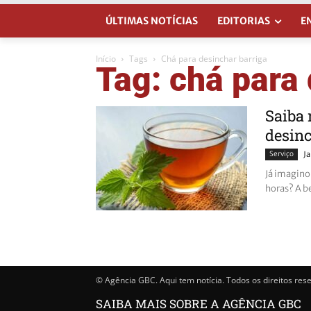
ÚLTIMAS NOTÍCIAS
EDITORIAS
E
Início
Tags
Chá para desinchar barriga
Tag: chá para 
Saiba 
desinc
Serviço
J
Já imagino
horas? A b
© Agência GBC. Aqui tem notícia. Todos os direitos res
SAIBA MAIS SOBRE A AGÊNCIA GBC