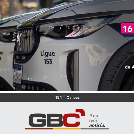
C
15.1
Canoas