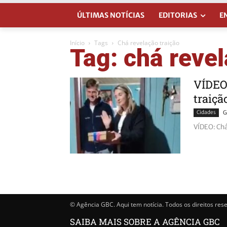
ÚLTIMAS NOTÍCIAS
EDITORIAS
E
Início
Tags
Chá revelação traição
Tag: chá revel
VÍDEO:
traiçã
Cidades
G
VÍDEO: Chá 
© Agência GBC. Aqui tem notícia. Todos os direitos res
SAIBA MAIS SOBRE A AGÊNCIA GBC