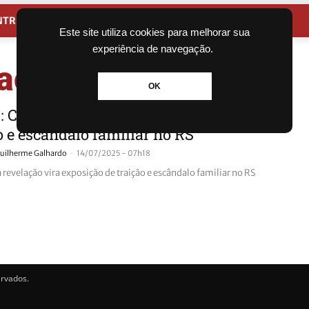
NTRETENIMENTO
CIDADES
Este site utiliza cookies para melhorar sua
experiência de navegação.
ação traição
OK
 Chá revelação vira exposição de
o e escândalo familiar no RS
-
uilherme Galhardo
14/07/2025 - 07h18
revelação vira exposição de traição e escândalo familiar no RS
ervados.