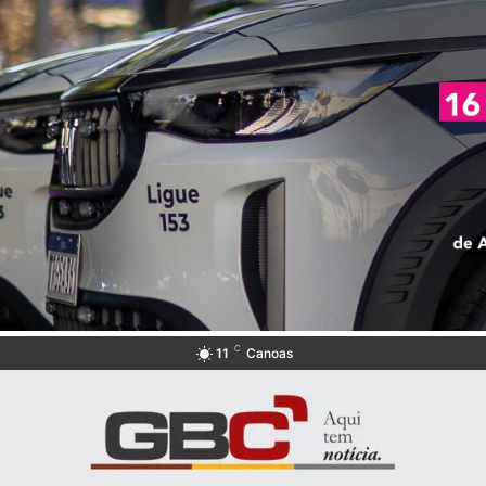
C
11
Canoas