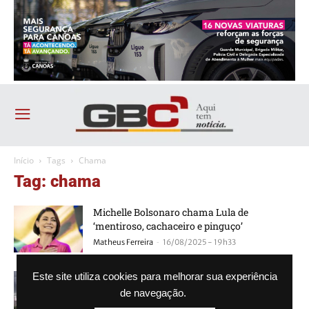
Início
Tags
Chama
Tag: chama
Michelle Bolsonaro chama Lula de
‘mentiroso, cachaceiro e pinguço’
-
Matheus Ferreira
16/08/2025 - 19h33
Chama gigante no Polo Petroquímico
Este site utiliza cookies para melhorar sua experiência
assusta moradores
de navegação.
-
Agência GBC
14/02/2025 - 17h10