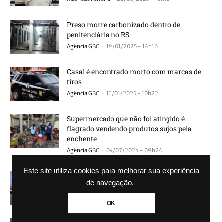
Preso morre carbonizado dentro de
penitenciária no RS
-
Agência GBC
19/01/2025 - 14h16
Casal é encontrado morto com marcas de
tiros
-
Agência GBC
12/01/2025 - 10h22
Supermercado que não foi atingido é
flagrado vendendo produtos sujos pela
enchente
-
Agência GBC
04/07/2024 - 09h24
Este site utiliza cookies para melhorar sua experiência
Polícia faz operação para combater
de navegação.
homicídios em Canoas
-
Agência GBC
25/06/2024 - 07h57
OK