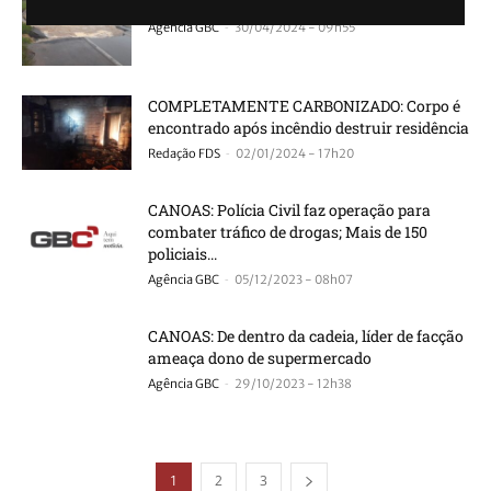
BR-290 está bloqueada em Eldorado do Sul
-
Agência GBC
30/04/2024 - 09h55
COMPLETAMENTE CARBONIZADO: Corpo é
encontrado após incêndio destruir residência
-
Redação FDS
02/01/2024 - 17h20
CANOAS: Polícia Civil faz operação para
combater tráfico de drogas; Mais de 150
policiais...
-
Agência GBC
05/12/2023 - 08h07
CANOAS: De dentro da cadeia, líder de facção
ameaça dono de supermercado
-
Agência GBC
29/10/2023 - 12h38
1
2
3