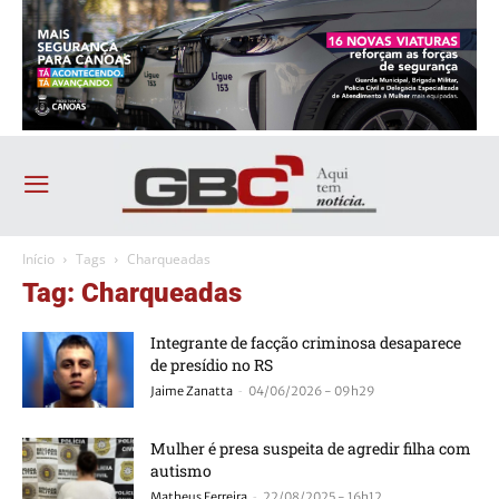
Início
Tags
Charqueadas
Tag: Charqueadas
Integrante de facção criminosa desaparece
de presídio no RS
-
Jaime Zanatta
04/06/2026 - 09h29
Mulher é presa suspeita de agredir filha com
autismo
-
Matheus Ferreira
22/08/2025 - 16h12