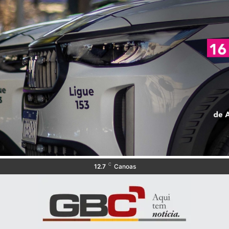
C
12.7
Canoas