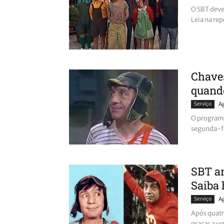
O SBT deve
Leia na re
Chaves
quand
Serviço
A
O programa
segunda-fei
SBT an
Saiba 
Serviço
A
Após quatro
graças a um