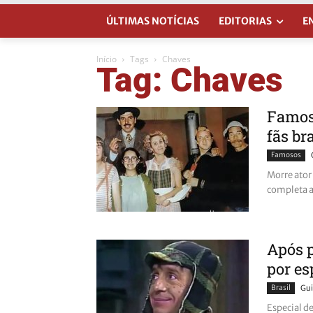
ÚLTIMAS NOTÍCIAS
EDITORIAS
E
Início
Tags
Chaves
Tag: Chaves
Famoso
fãs br
Famosos
Morre ator
completa a
Após p
por es
Brasil
Gui
Especial d