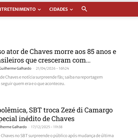
NTRETENIMENTO
CIDADES
 ator de Chaves morre aos 85 anos e
asileiros que cresceram com...
-
Guilherme Galhardo
21/04/2026 - 16h24
 de Chaves e notícia surpreende fãs; saiba na reportagem
 seguir quem era e o que aconteceu.
olêmica, SBT troca Zezé di Camargo
pecial inédito de Chaves
-
lherme Galhardo
17/12/2025 - 11h38
e Chaves no SBT surpreende o público após mudança de última