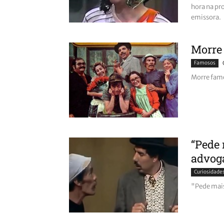
hora na pr
emissora.
Morre 
Famosos
Morre famo
“Pede 
advog
Curiosidade
"Pede mais