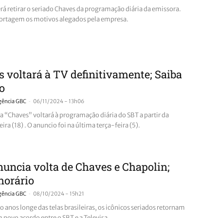
rá retirar o seriado Chaves da programação diária da emissora.
portagem os motivos alegados pela empresa.
 voltará à TV definitivamente; Saiba
o
-
gência GBC
06/11/2024 - 13h06
 “Chaves” voltará à programação diária do SBT a partir da
ra (18) . O anuncio foi na última terça-feira (5).
uncia volta de Chaves e Chapolin;
horário
-
gência GBC
08/10/2024 - 15h21
 anos longe das telas brasileiras, os icônicos seriados retornam
 novo acordo entre o SBT e a Televisa