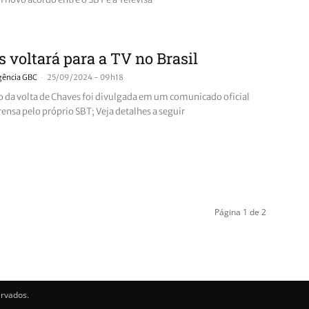
 voltará para a TV no Brasil
-
gência GBC
25/09/2024 - 09h18
 da volta de Chaves foi divulgada em um comunicado oficial
ensa pelo próprio SBT; Veja detalhes a seguir
Página 1 de 2
ervados.