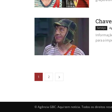
Chaves
Serviço
A
Informação
para a impr
1
2
© Agência GBC. Aqui tem notícia. Todos os direitos res