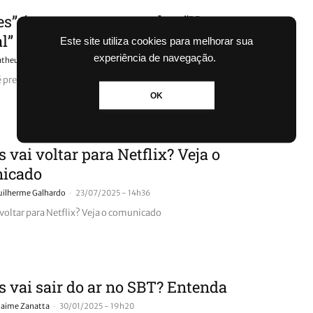
es” é preso com maconha: “Uso
l”
Este site utiliza cookies para melhorar sua
experiência de navegação.
-
theus Ferreira
18/09/2025 - 17h37
é preso com maconha: "Uso pessoal"
OK
 vai voltar para Netflix? Veja o
icado
-
uilherme Galhardo
23/07/2025 - 14h36
 voltar para Netflix? Veja o comunicado
 vai sair do ar no SBT? Entenda
-
Jaime Zanatta
30/01/2025 - 19h20