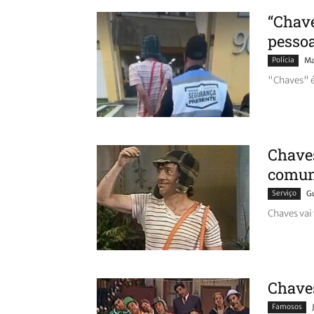
“Chav
pessoa
Polícia
Ma
"Chaves" 
Chaves
comun
Serviço
G
Chaves vai
Chaves
Famosos