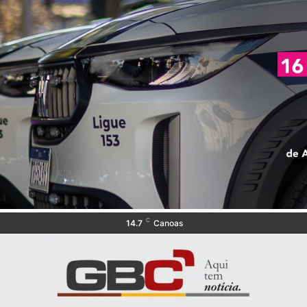
C
14.7
Canoas