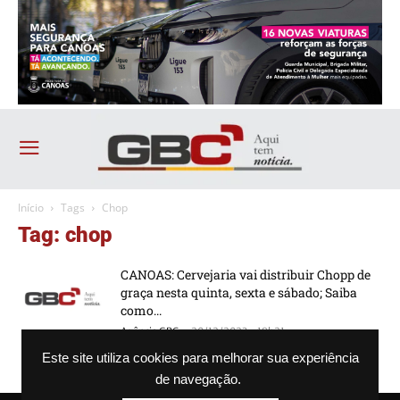
Início
Tags
Chop
Tag: chop
CANOAS: Cervejaria vai distribuir Chopp de
graça nesta quinta, sexta e sábado; Saiba
como...
-
Agência GBC
20/12/2023 - 18h21
Este site utiliza cookies para melhorar sua experiência
de navegação.