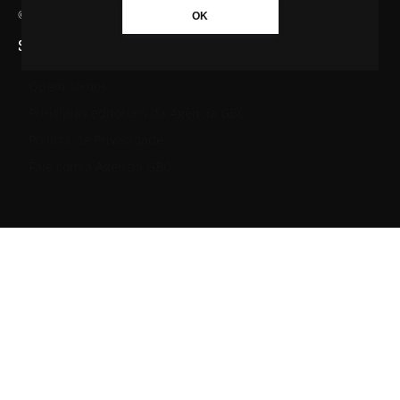
© Agência GBC. Aqui tem notícia. Todos os direitos reservados.
OK
SAIBA MAIS SOBRE A AGÊNCIA GBC
Quem somos
Princípios editoriais da Agência GBC
Política de Privacidade
Fale com a Agência GBC