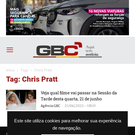
Início
Tags
Chris Pratt
Tag: Chris Pratt
Veja qual filme vai passar na Sessão da
Tarde desta quarta, 21 de junho
-
Agência GBC
21/06/2023 - 10h31
Este site utiliza cookies para melhorar sua experiência
de navegação.
© Agência GBC. Aqui tem notícia. Todos os direitos reservados.