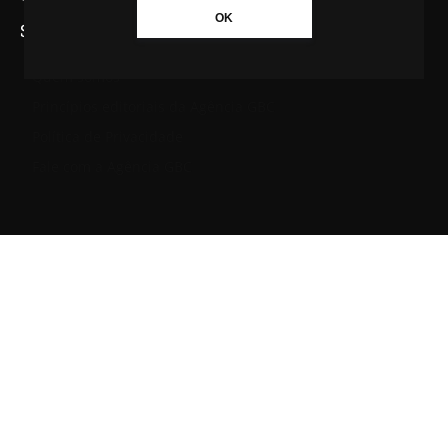
OK
SAIBA MAIS SOBRE A AGÊNCIA GBC
Quem somos
Princípios editoriais da Agência GBC
Política de Privacidade
Fale com a Agência GBC