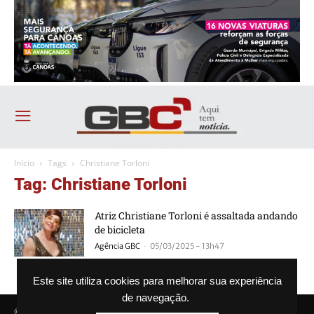
Início
Tags
Christiane Torloni
Tag: Christiane Torloni
Atriz Christiane Torloni é assaltada andando
de bicicleta
-
Agência GBC
05/03/2025 - 13h47
Este site utiliza cookies para melhorar sua experiência
de navegação.
© Agência GBC. Aqui tem notícia. Todos os direitos reservados.