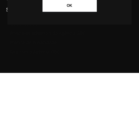
OK
SAIBA MAIS SOBRE A AGÊNCIA GBC
Quem somos
Princípios editoriais da Agência GBC
Política de Privacidade
Fale com a Agência GBC