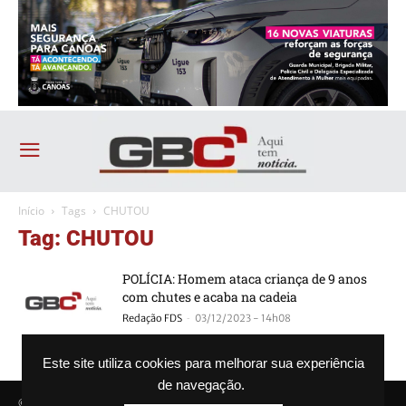
Início
Tags
CHUTOU
Tag: CHUTOU
POLÍCIA: Homem ataca criança de 9 anos
com chutes e acaba na cadeia
-
Redação FDS
03/12/2023 - 14h08
Este site utiliza cookies para melhorar sua experiência
de navegação.
© Agência GBC. Aqui tem notícia. Todos os direitos reservados.