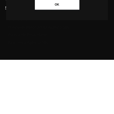
OK
SAIBA MAIS SOBRE A AGÊNCIA GBC
Quem somos
Princípios editoriais da Agência GBC
Política de Privacidade
Fale com a Agência GBC