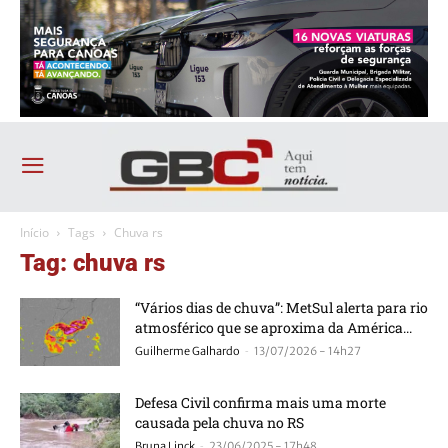
Início
Tags
Chuva rs
Tag: chuva rs
“Vários dias de chuva”: MetSul alerta para rio
atmosférico que se aproxima da América...
-
Guilherme Galhardo
13/07/2026 - 14h27
Defesa Civil confirma mais uma morte
causada pela chuva no RS
-
Bruna Linck
23/06/2025 - 17h48