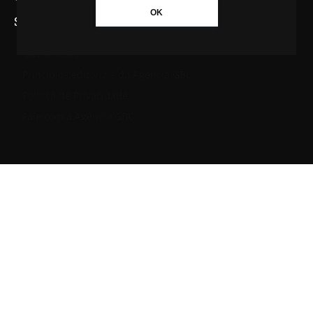
OK
SAIBA MAIS SOBRE A AGÊNCIA GBC
Quem somos
Princípios editoriais da Agência GBC
Política de Privacidade
Fale com a Agência GBC