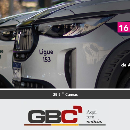
C
25.5
Canoas