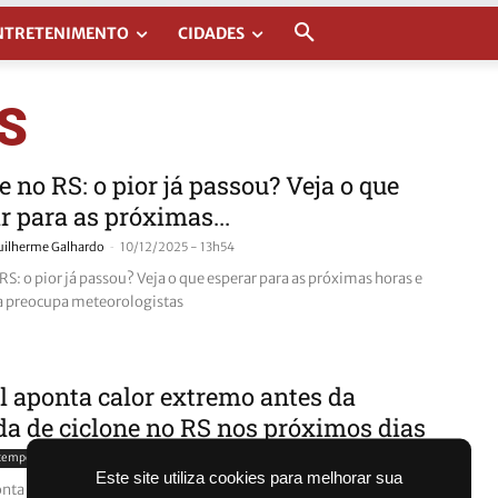
NTRETENIMENTO
CIDADES
RS
e no RS: o pior já passou? Veja o que
r para as próximas...
-
uilherme Galhardo
10/12/2025 - 13h54
RS: o pior já passou? Veja o que esperar para as próximas horas e
a preocupa meteorologistas
 aponta calor extremo antes da
a de ciclone no RS nos próximos dias
-
 tempo
Guilherme Galhardo
06/12/2025 - 13h10
Este site utiliza cookies para melhorar sua
nta calor extremo antes da chegada de ciclone no RS nos