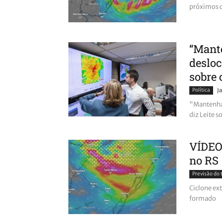
próximos 
“Mant
desloc
sobre 
Política
J
"Mantenha
diz Leite s
VÍDEO:
no RS
Previsão do
Ciclone ex
formado