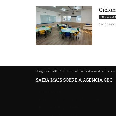
Ciclon
Previsão do
Ciclone no
© Agência GBC. Aqui tem notícia. Todos os direitos res
SAIBA MAIS SOBRE A AGÊNCIA GBC
Quem somos
Princípios editoriais da Agência GBC
Política de Privacidade
Fale com a Agência GBC