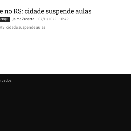
e no RS: cidade suspende aulas
-
 tempo
Jaime Zanatta
07/11/2025 - 11h49
 RS: cidade suspende aulas
ervados.