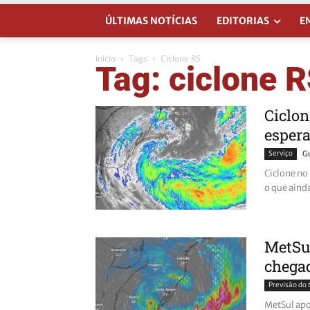
ÚLTIMAS NOTÍCIAS
EDITORIAS
E
Início
Tags
Ciclone RS
Tag: ciclone 
Ciclon
espera
Serviço
G
Ciclone no 
o que aind
MetSul
chegad
Previsão do
MetSul apo