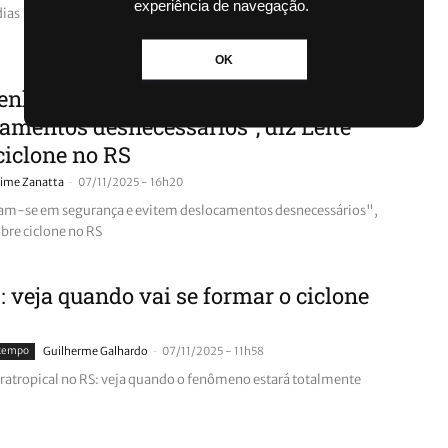
experiência de navegação.
dias
OK
enham-se em segurança e evitem
amentos desnecessários”, diz Leite
ciclone no RS
-
aime Zanatta
07/11/2025 - 16h20
m-se em segurança e evitem deslocamentos desnecessários",
obre ciclone no RS
 veja quando vai se formar o ciclone
-
 tempo
Guilherme Galhardo
07/11/2025 - 11h58
tratropical no RS: veja quando o fenômeno estará totalmente