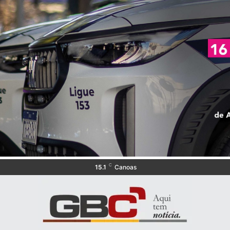
C
15.1
Canoas