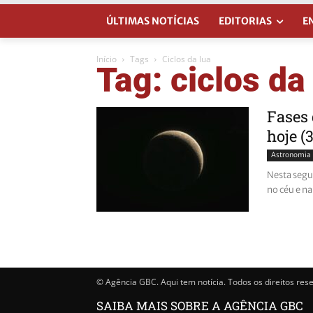
ÚLTIMAS NOTÍCIAS
EDITORIAS
E
Início
Tags
Ciclos da lua
Tag: ciclos da
Fases 
hoje (
Astronomia
Nesta segu
no céu e n
© Agência GBC. Aqui tem notícia. Todos os direitos res
SAIBA MAIS SOBRE A AGÊNCIA GBC