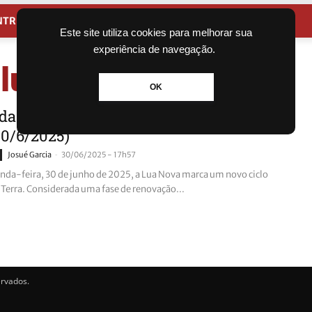
NTRETENIMENTO
CIDADES
Este site utiliza cookies para melhorar sua
experiência de navegação.
 lua
OK
da Lua: saiba qual a fase da lua de
30/6/2025)
-
Josué Garcia
30/06/2025 - 17h57
nda-feira, 30 de junho de 2025, a Lua Nova marca um novo ciclo
a Terra. Considerada uma fase de renovação...
ervados.