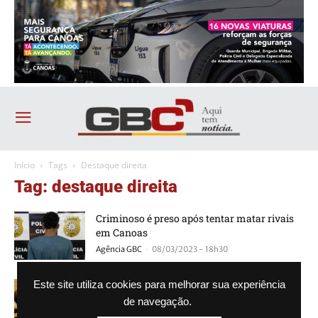
Início
Tags
Destaque direita
Tag: destaque direita
Criminoso é preso após tentar matar rivais
em Canoas
-
Agência GBC
08/03/2023 - 18h30
Insistir para dizer ‘não’ ao Assistir: prefeitos
Este site utiliza cookies para melhorar sua experiência
contra o desastre das perdas na Saúde
de navegação.
-
Rodrigo Becker
23/08/2022 - 09h10