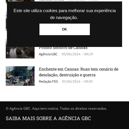
Este site utiliza cookies para melhorar sua experiência
Temporal destelha mais de 40 casas e
de navegação.
derruba postes de luz em cidade no...
-
Guilherme Galhardo
06/12/2024 - 15h28
OK
Vídeo mostra destruição do Hospital de
Pronto Socorro de Canoas
-
Agência GBC
05/06/2024 - 18h29
Enchente em Canoas: Ruas tem cenário de
desolação, destruição e guerra
-
Redação FDS
01/06/2024 - 13h39
© Agência GBC. Aqui tem notícia. Todos os direitos reservados.
SAIBA MAIS SOBRE A AGÊNCIA GBC