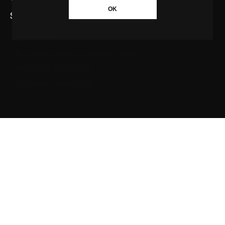
OK
SAIBA MAIS SOBRE A AGÊNCIA GBC
Quem somos
Princípios editoriais da Agência GBC
Política de Privacidade
Fale com a Agência GBC