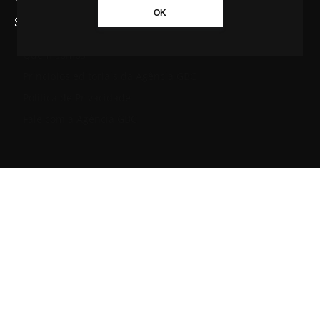
OK
SAIBA MAIS SOBRE A AGÊNCIA GBC
Quem somos
Princípios editoriais da Agência GBC
Política de Privacidade
Fale com a Agência GBC