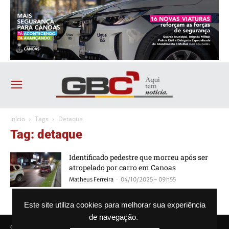
Início
Tags
Detaque
Tag: detaque
Identificado pedestre que morreu após ser
atropelado por carro em Canoas
-
Matheus Ferreira
04/10/2025 - 09h55
Este site utiliza cookies para melhorar sua experiência
de navegação.
© Agência GBC. Aqui tem notícia. Todos os direitos reservados.