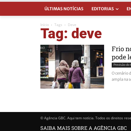
ÚLTIMAS NOTÍCIAS
EDITORIAS
E
Início
Tags
Deve
Tag: deve
Frio n
pode l
Previsão do
O cenário 
ampla na 
© Agência GBC. Aqui tem notícia. Todos os direitos res
SAIBA MAIS SOBRE A AGÊNCIA GBC