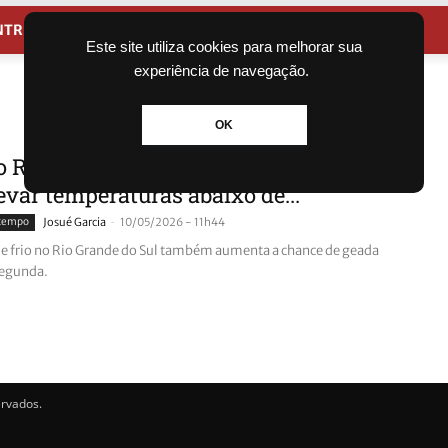
NTRETENIMENTO
CIDADES
Este site utiliza cookies para melhorar sua
experiência de navegação.
OK
o Rio Grande do Sul ganha força e
evar temperaturas abaixo de...
-
 tempo
Josué Garcia
10/05/2026 - 11h44
de frio no Rio Grande do Sul também aumenta a chance de geada
segunda.
ervados.