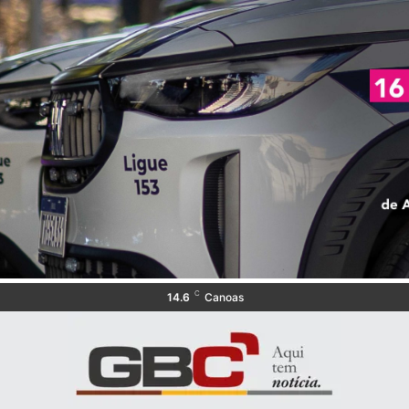
C
14.6
Canoas