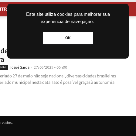
NTRETENIMENTO
CIDADES
Este site utiliza cookies para melhorar sua
experiência de navegação.
OK
 de maio é feriado? Saiba se é seu dia
ga
-
ento
Josué Garcia
27/05/2025 - 06h00
riado 27 de maio não seja nacional, diversas cidades brasileiras
eriado municipal nesta data. Isso é possível graças à autonomia
.
ervados.