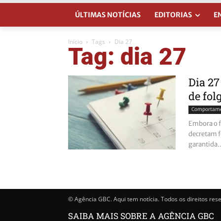
ÚLTIMAS NOTÍCIAS
EDITORIAS
E
Início
Tags
Dia 27
Tag: dia 27
Dia 27
de fol
Comportam
Embora o fe
decretam f
garantida..
© Agência GBC. Aqui tem notícia. Todos os direitos res
SAIBA MAIS SOBRE A AGÊNCIA GBC