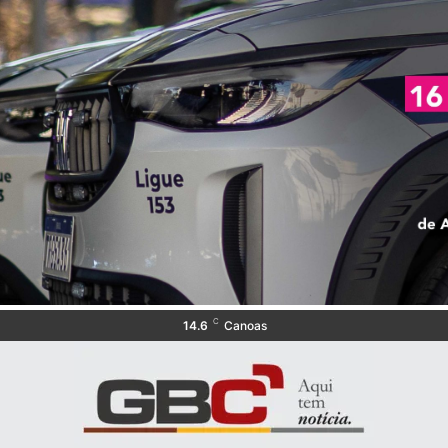
C
14.6
Canoas