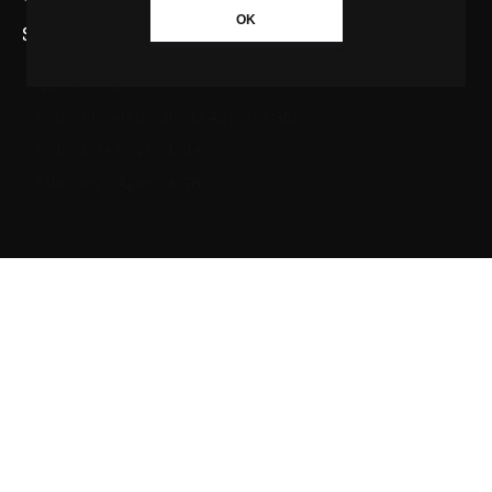
OK
SAIBA MAIS SOBRE A AGÊNCIA GBC
Quem somos
Princípios editoriais da Agência GBC
Política de Privacidade
Fale com a Agência GBC