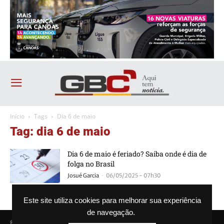
Início
Tags
Dia 6 de maio
Tag: dia 6 de maio
Dia 6 de maio é feriado? Saiba onde é dia de
folga no Brasil
-
Josué Garcia
06/05/2025 - 07h30
Este site utiliza cookies para melhorar sua experiência
de navegação.
© Agência GBC. Aqui tem notícia. Todos os direitos reservados.